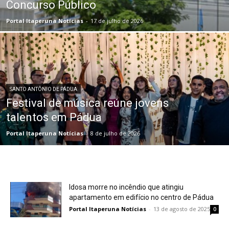
Concurso Público
Portal Itaperuna Notícias
-
17 de julho de 2026
SANTO ANTÔNIO DE PÁDUA
Festival de música reúne jovens
talentos em Pádua
Portal Itaperuna Notícias
-
8 de julho de 2026
Idosa morre no incêndio que atingiu
apartamento em edifício no centro de Pádua
Portal Itaperuna Notícias
-
13 de agosto de 2025
0