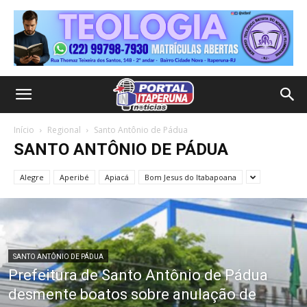
Início
Regional
Santo Antônio de Pádua
SANTO ANTÔNIO DE PÁDUA
Alegre
Aperibé
Apiacá
Bom Jesus do Itabapoana
SANTO ANTÔNIO DE PÁDUA
Prefeitura de Santo Antônio de Pádua
desmente boatos sobre anulação de