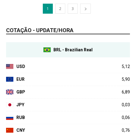
1
2
3
COTAÇÃO - UPDATE/HORA
BRL - Brazilian Real
USD
5,12
EUR
5,90
GBP
6,89
JPY
0,03
RUB
0,06
CNY
0,76