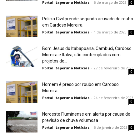
Portal Itaperuna Notícias
-
6 de março de 2023
0
Polícia Civil prende segundo acusado de roubo
em Cardoso Moreira
Portal Itaperuna Notícias
-
1 de março de 2023
0
Bom Jesus do Itabapoana, Cambuci, Cardoso
Moreira e Italva, são contemplados com
projetos de...
Portal Itaperuna Notícias
-
27 de fevereiro de 2023
0
Homem é preso por roubo em Cardoso
Moreira
Portal Itaperuna Notícias
-
24 de fevereiro de 2023
0
Noroeste Fluminense em alerta por causa de
previsão de chuva volumosa
Portal Itaperuna Notícias
-
6 de janeiro de 2023
0