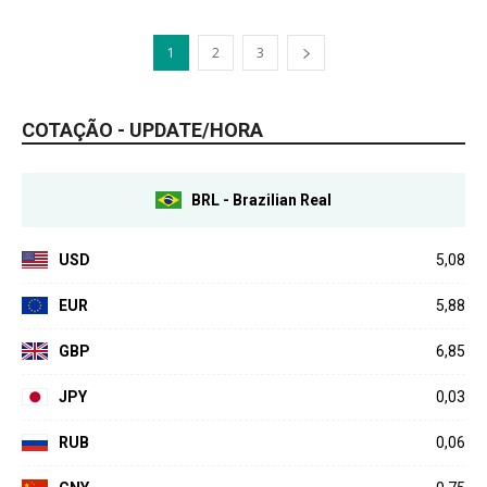
1
2
3
COTAÇÃO - UPDATE/HORA
BRL - Brazilian Real
USD
5,08
EUR
5,88
GBP
6,85
JPY
0,03
RUB
0,06