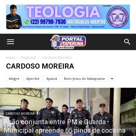
Início
Regional
Cardoso Moreira
CARDOSO MOREIRA
Alegre
Aperibé
Apiacá
Bom Jesus do Itabapoana
CARDOSO MOREIRA
Ação conjunta entre PM e Guarda
Municipal apreende 65 pinos de cocaína