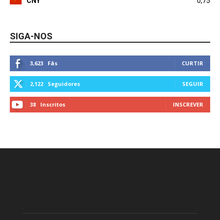
CNY
0,75
SIGA-NOS
3,623
Fãs
CURTIR
2,122
Seguidores
SEGUIR
38
Inscritos
INSCREVER