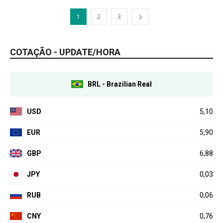
1
2
3
COTAÇÃO - UPDATE/HORA
BRL - Brazilian Real
USD
5,10
EUR
5,90
GBP
6,88
JPY
0,03
RUB
0,06
CNY
0,76