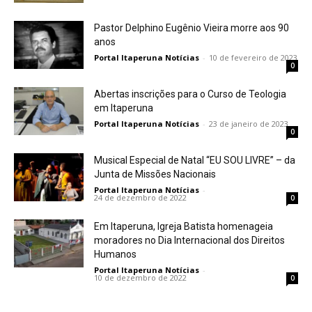
Pastor Delphino Eugênio Vieira morre aos 90
anos
Portal Itaperuna Notícias
-
10 de fevereiro de 2023
0
Abertas inscrições para o Curso de Teologia
em Itaperuna
Portal Itaperuna Notícias
-
23 de janeiro de 2023
0
Musical Especial de Natal “EU SOU LIVRE” – da
Junta de Missões Nacionais
Portal Itaperuna Notícias
-
24 de dezembro de 2022
0
Em Itaperuna, Igreja Batista homenageia
moradores no Dia Internacional dos Direitos
Humanos
Portal Itaperuna Notícias
-
10 de dezembro de 2022
0