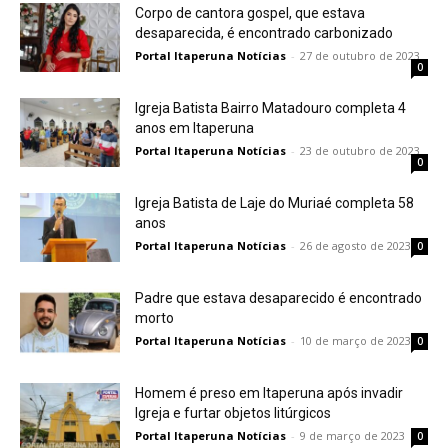
Corpo de cantora gospel, que estava
desaparecida, é encontrado carbonizado
Portal Itaperuna Notícias
-
27 de outubro de 2023
0
Igreja Batista Bairro Matadouro completa 4
anos em Itaperuna
Portal Itaperuna Notícias
-
23 de outubro de 2023
0
Igreja Batista de Laje do Muriaé completa 58
anos
Portal Itaperuna Notícias
-
26 de agosto de 2023
0
Padre que estava desaparecido é encontrado
morto
Portal Itaperuna Notícias
-
10 de março de 2023
0
Homem é preso em Itaperuna após invadir
Igreja e furtar objetos litúrgicos
Portal Itaperuna Notícias
-
9 de março de 2023
0