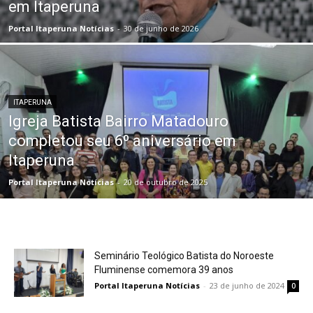
em Itaperuna
Portal Itaperuna Notícias
-
30 de junho de 2026
ITAPERUNA
Igreja Batista Bairro Matadouro
completou seu 6º aniversário em
Itaperuna
Portal Itaperuna Notícias
-
20 de outubro de 2025
Seminário Teológico Batista do Noroeste
Fluminense comemora 39 anos
Portal Itaperuna Notícias
-
23 de junho de 2024
0