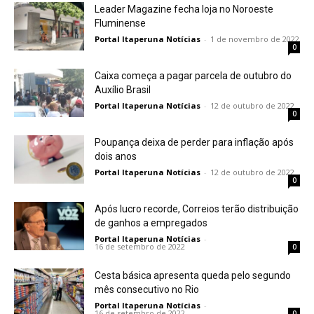
Leader Magazine fecha loja no Noroeste
Fluminense
Portal Itaperuna Notícias
-
1 de novembro de 2022
0
Caixa começa a pagar parcela de outubro do
Auxílio Brasil
Portal Itaperuna Notícias
-
12 de outubro de 2022
0
Poupança deixa de perder para inflação após
dois anos
Portal Itaperuna Notícias
-
12 de outubro de 2022
0
Após lucro recorde, Correios terão distribuição
de ganhos a empregados
Portal Itaperuna Notícias
-
16 de setembro de 2022
0
Cesta básica apresenta queda pelo segundo
mês consecutivo no Rio
Portal Itaperuna Notícias
-
16 de setembro de 2022
0