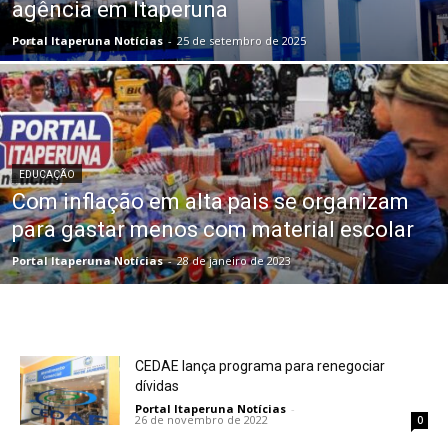
agência em Itaperuna
Portal Itaperuna Notícias
-
25 de setembro de 2025
EDUCAÇÃO
Com inflação em alta pais se organizam
para gastar menos com material escolar
Portal Itaperuna Notícias
-
28 de janeiro de 2023
CEDAE lança programa para renegociar
dívidas
Portal Itaperuna Notícias
-
26 de novembro de 2022
0