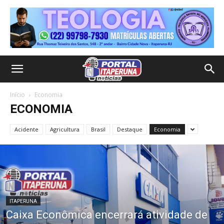
Início
Economia
ECONOMIA
Acidente
Agricultura
Brasil
Destaque
Economia
ITAPERUNA
Caixa Econômica encerrará atividade de