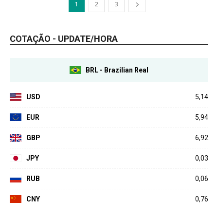
1
2
3
COTAÇÃO - UPDATE/HORA
BRL - Brazilian Real
USD
5,14
EUR
5,94
GBP
6,92
JPY
0,03
RUB
0,06
CNY
0,76