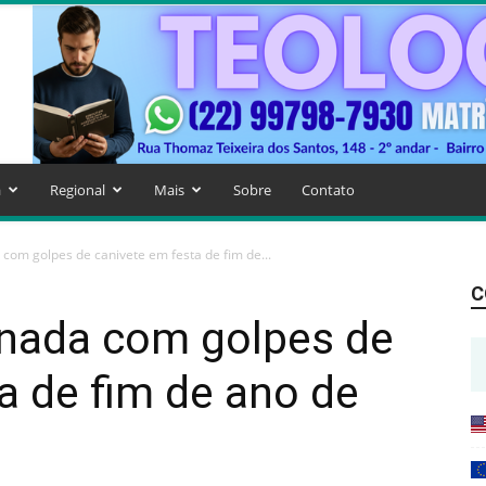
a
Regional
Mais
Sobre
Contato
com golpes de canivete em festa de fim de...
C
nada com golpes de
a de fim de ano de