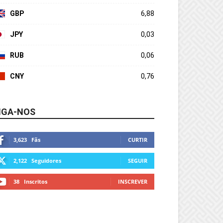
GBP
6,88
JPY
0,03
RUB
0,06
CNY
0,76
IGA-NOS
3,623
Fãs
CURTIR
2,122
Seguidores
SEGUIR
38
Inscritos
INSCREVER