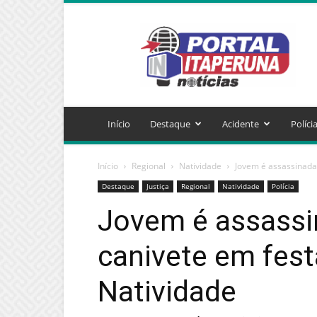
Portal
Itaperuna
Notícias
Início
Destaque
Acidente
Políci
Início
Regional
Natividade
Jovem é assassinada 
Destaque
Justiça
Regional
Natividade
Polícia
Jovem é assassi
canivete em fest
Natividade