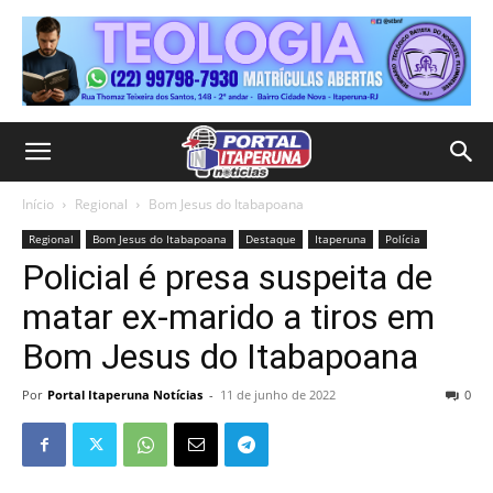
Início
Regional
Bom Jesus do Itabapoana
Regional
Bom Jesus do Itabapoana
Destaque
Itaperuna
Polícia
Policial é presa suspeita de
matar ex-marido a tiros em
Bom Jesus do Itabapoana
Por
Portal Itaperuna Notícias
-
11 de junho de 2022
0