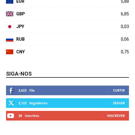
EUR
5,88
GBP
6,85
JPY
0,03
RUB
0,06
CNY
0,75
SIGA-NOS
3,623
Fãs
CURTIR
2,122
Seguidores
SEGUIR
38
Inscritos
INSCREVER