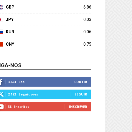
GBP
6,86
JPY
0,03
RUB
0,06
CNY
0,75
IGA-NOS
3,623
Fãs
CURTIR
2,122
Seguidores
SEGUIR
38
Inscritos
INSCREVER