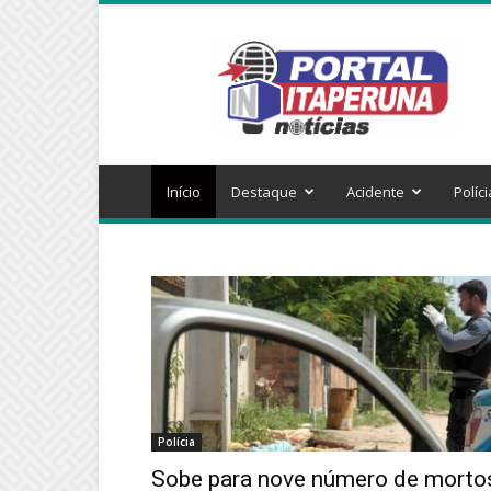
Portal
Itaperuna
Notícias
Início
Destaque
Acidente
Políci
Polícia
Sobe para nove número de morto