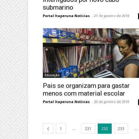
submarino
Portal Itaperuna Notícias
-
21 de janeiro de 2019
Educação
Pais se organizam para gastar
menos com material escolar
Portal Itaperuna Notícias
-
20 de janeiro de 2019
...
...
1
231
232
233