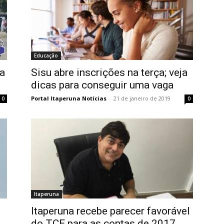
Educação
ca
Sisu abre inscrições na terça; veja
dicas para conseguir uma vaga
Portal Itaperuna Notícias
-
21 de janeiro de 2019
0
0
Itaperuna
Itaperuna recebe parecer favorável
do TCE para as contas de 2017