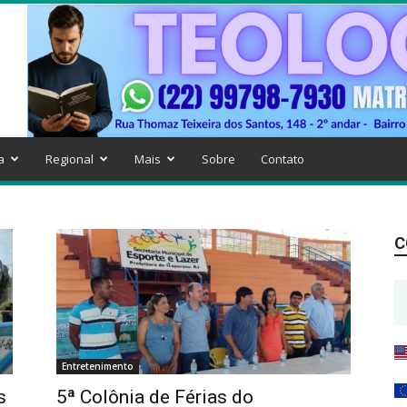
a
Regional
Mais
Sobre
Contato
C
Entretenimento
s
5ª Colônia de Férias do