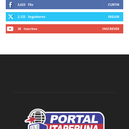
3,623
Fãs
CURTIR
2,122
Seguidores
SEGUIR
38
Inscritos
INSCREVER