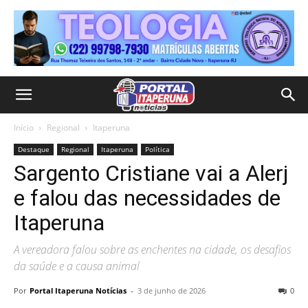
Início
Regional
Itaperuna
Destaque
Regional
Itaperuna
Política
Sargento Cristiane vai a Alerj
e falou das necessidades de
Itaperuna
A vereadora falou sobre as enchentes na cidade, os desafios
da saúde e a causa animal
Por
Portal Itaperuna Notícias
-
3 de junho de 2026
0