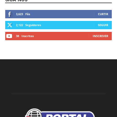
3,623
Fãs
CURTIR
2,122
Seguidores
SEGUIR
38
Inscritos
INSCREVER