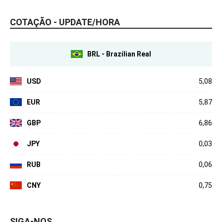
COTAÇÃO - UPDATE/HORA
BRL - Brazilian Real
USD
5,08
EUR
5,87
GBP
6,86
JPY
0,03
RUB
0,06
CNY
0,75
SIGA-NOS