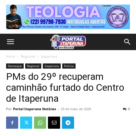
Início
Regional
Itaperuna
Destaque
Regional
Itaperuna
Polícia
PMs do 29º recuperam
caminhão furtado do Centro
de Itaperuna
Por
Portal Itaperuna Notícias
-
29 de maio de 2026
0