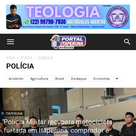
Início
Polícia
página 3
POLÍCIA
Acidente
Agricultura
Brasil
Destaque
Economia
ITAPERUNA
Polícia Militar recupera motocicleta
furtada em Itaperuna; comprador é