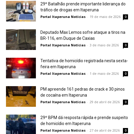
29º Batalhão prende importante liderança do
tráfico de drogas em Itaperuna
Portal Itaperuna Notícias
-
19 de maio de 2026
0
Deputado Max Lemos sofre ataque a tiros na
BR-116, em Duque de Caxias
Portal Itaperuna Notícias
-
3 de maio de 2026
0
Tentativa de homicídio registrada nesta sexta-
feira em Itaperuna
Portal Itaperuna Notícias
-
1 de maio de 2026
0
PM apreende 161 pedras de crack e 30 pinos
de cocaína em Itaperuna
Portal Itaperuna Notícias
-
29 de abril de 2026
0
29º BPM dá resposta rápida e prende suspeito
de homicídio em Itaperuna
Portal Itaperuna Notícias
-
27 de abril de 2026
0