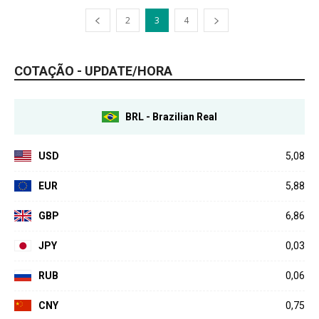
2
3
4
COTAÇÃO - UPDATE/HORA
BRL - Brazilian Real
USD
5,08
EUR
5,88
GBP
6,86
JPY
0,03
RUB
0,06
CNY
0,75